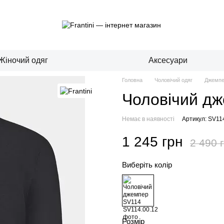
Жіночий одяг
Аксесуари
Головна
Чоловічий одяг
Джемпе
Чоловічий д
Немає в наявності
Артикул: SV11
1 245 грн
2 490 
Виберіть колір
Розмір