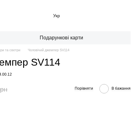
Укр
Подарункові карти
ри та светри
Чоловічий джемпер SV114
жемпер SV114
4.00.12
грн
Порівняти
В бажання