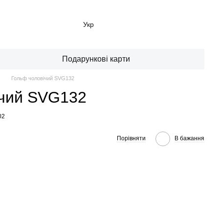
Укр
Подарункові карти
Гольф чоловічий SVG132
ічий SVG132
02
Порівняти
В бажання