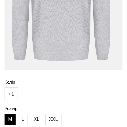
Колір
+1
Розмір
M
L
XL
XXL