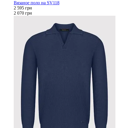
Вязаное поло на SV118
2 595 грн
2 070 грн