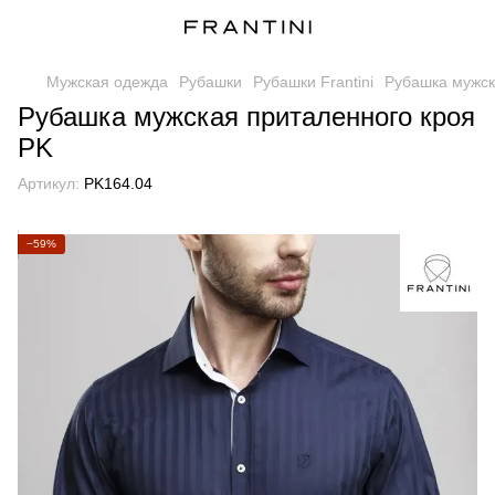
Мужская одежда
Рубашки
Рубашки Frantini
Рубашка мужск
Рубашка мужская приталенного кроя
PK
Артикул:
PK164.04
−59%