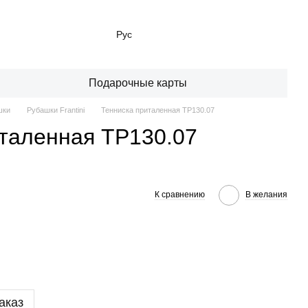
Рус
Подарочные карты
шки
Рубашки Frantini
Тенниска приталенная TP130.07
таленная TP130.07
К сравнению
В желания
аказ