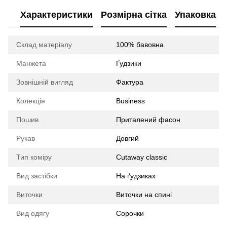
Характеристики
Розмірна сітка
Упаковка
Склад матеріалу
100% бавовна
Манжета
Ґудзики
Зовнішній вигляд
Фактура
Колекція
Business
Пошив
Приталений фасон
Рукав
Довгий
Тип коміру
Cutaway classic
Вид застібки
На ґудзиках
Виточки
Виточки на спині
Вид одягу
Сорочки