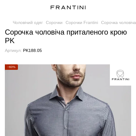
Чоловічий одяг
Сорочки
Сорочки Frantini
Сорочка чоловіч
Сорочка чоловіча приталеного крою
PK
Артикул:
PK188.05
−60%