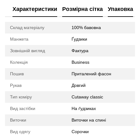
Характеристики
Розмірна сітка
Упаковка
Склад матеріалу
100% бавовна
Манжета
Ґудзики
Зовнішній вигляд
Фактура
Колекція
Business
Пошив
Приталений фасон
Рукав
Довгий
Тип коміру
Cutaway classic
Вид застібки
На ґудзиках
Виточки
Виточки на спині
Вид одягу
Сорочки