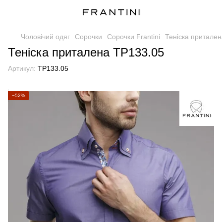
Чоловічий одяг
Сорочки
Сорочки Frantini
Теніска притале
Теніска приталена TP133.05
Артикул:
TP133.05
−52%