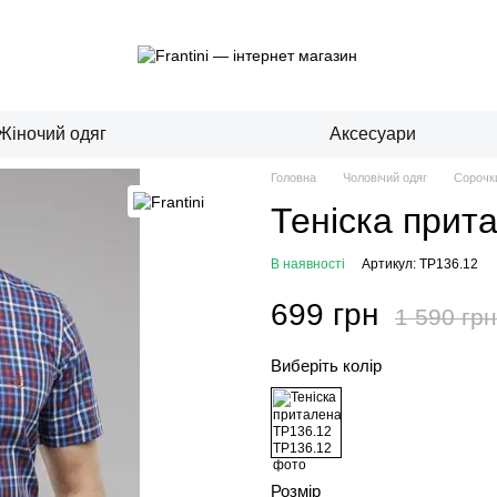
Жіночий одяг
Аксесуари
Головна
Чоловічий одяг
Сорочк
Теніска прит
В наявності
Артикул: TP136.12
699 грн
1 590 грн
Виберіть колір
Розмір