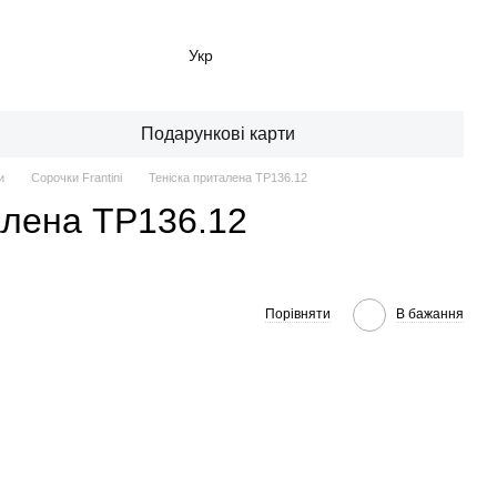
Укр
Подарункові карти
и
Сорочки Frantini
Теніска приталена TP136.12
алена TP136.12
Порівняти
В бажання