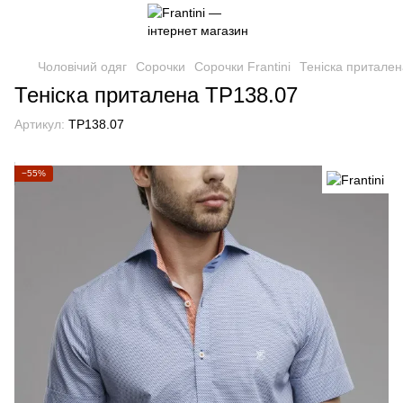
Чоловічий одяг
Сорочки
Сорочки Frantini
Теніска притале
Теніска приталена TP138.07
Артикул:
TP138.07
−55%