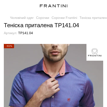
Чоловічий одяг
Сорочки
Сорочки Frantini
Теніска притале
Теніска приталена TP141.04
Артикул:
TP141.04
−61%