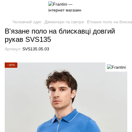
Чоловічий одяг
Джемпери та светри
В'язане поло на блиск
В'язане поло на блискавці довгий
рукав SVS135
Артикул:
SVS135.05.03
−30%