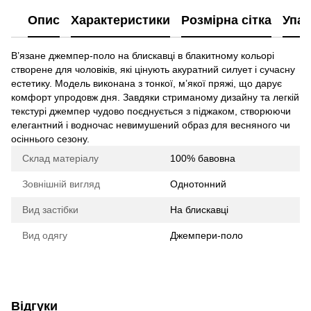
Опис
Характеристики
Розмірна сітка
Упак
В’язане джемпер-поло на блискавці в блакитному кольорі
створене для чоловіків, які цінують акуратний силует і сучасну
естетику. Модель виконана з тонкої, м’якої пряжі, що дарує
комфорт упродовж дня. Завдяки стриманому дизайну та легкій
текстурі джемпер чудово поєднується з піджаком, створюючи
елегантний і водночас невимушений образ для весняного чи
осіннього сезону.
Склад матеріалу
100% бавовна
Зовнішній вигляд
Однотонний
Вид застібки
На блискавці
Вид одягу
Джемпери-поло
Відгуки