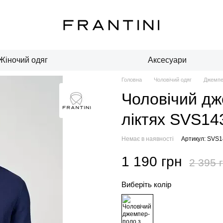
Жіночий одяг
Аксесуари
Головна
Чоловічий одяг
Джемпе
Чоловічий дж
ліктях SVS14
Немає в наявності
Артикул: SVS1
1 190 грн
2 395 
Виберіть колір