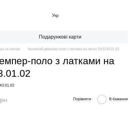
Укр
Подарункові карти
ри та светри
Чоловічий джемпер-поло з латками на ліктях SVS143.01.02
емпер-поло з латками на
3.01.02
43.01.02
грн
Порівняти
В бажання