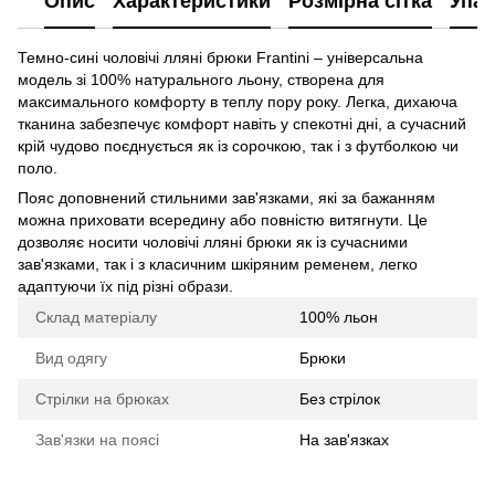
Опис
Характеристики
Розмірна сітка
Упак
Темно-сині чоловічі лляні брюки Frantini – універсальна
модель зі 100% натурального льону, створена для
максимального комфорту в теплу пору року. Легка, дихаюча
тканина забезпечує комфорт навіть у спекотні дні, а сучасний
крій чудово поєднується як із сорочкою, так і з футболкою чи
поло.
Пояс доповнений стильними зав'язками, які за бажанням
можна приховати всередину або повністю витягнути. Це
дозволяє носити чоловічі лляні брюки як із сучасними
зав'язками, так і з класичним шкіряним ременем, легко
адаптуючи їх під різні образи.
Склад матеріалу
100% льон
Вид одягу
Брюки
Стрілки на брюках
Без стрілок
Зав'язки на поясі
На зав'язках