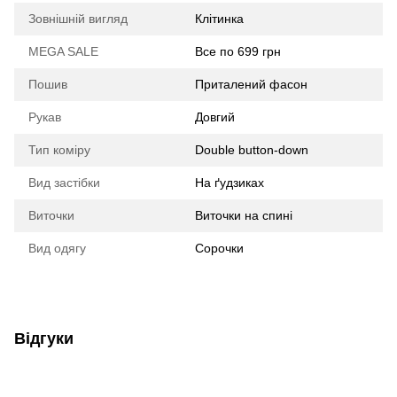
Зовнішній вигляд
Клітинка
MEGA SALE
Все по 699 грн
Пошив
Приталений фасон
Рукав
Довгий
Тип коміру
Double button-down
Вид застібки
На ґудзиках
Виточки
Виточки на спині
Вид одягу
Сорочки
Відгуки