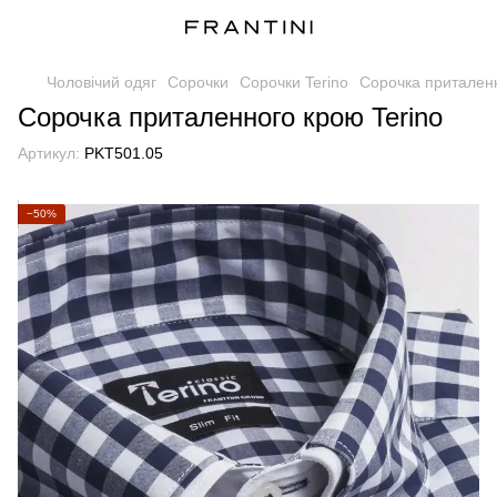
Чоловічий одяг
Сорочки
Сорочки Terino
Сорочка приталенн
Сорочка приталенного крою Terino
Артикул:
PKT501.05
−50%