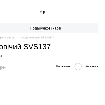
Укр
Подарункові карти
ри та светри
Кардиган чоловічий SVS137
овічий SVS137
02
грн
Порівняти
В бажання