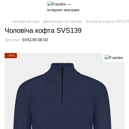
Чоловічий одяг
Джемпери та светри
Чоловіча кофта SVS13
Чоловіча кофта SVS139
Артикул:
SVS139.08.02
−30%