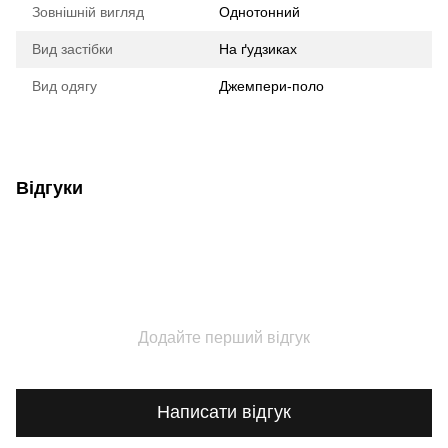
Зовнішній вигляд
Однотонний
Вид застібки
На ґудзиках
Вид одягу
Джемпери-поло
Відгуки
Додайте перший відгук
Написати відгук