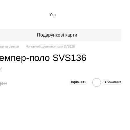
Укр
Подарункові карти
ри та светри
Чоловічий джемпер-поло SVS136
жемпер-поло SVS136
03
грн
Порівняти
В бажання