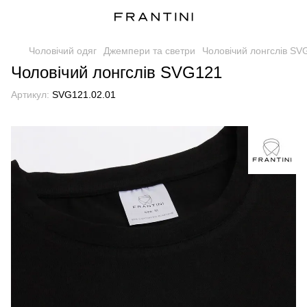
Чоловічий одяг
Джемпери та светри
Чоловічий лонгслів SV
Чоловічий лонгслів SVG121
Артикул:
SVG121.02.01