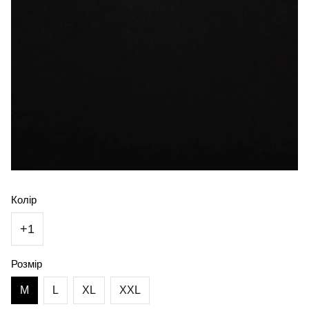
Колір
+1
Розмір
M
L
XL
XXL