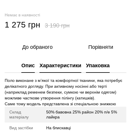
Немає в наявності
1 275 грн
3 190 грн
До обраного
Порівняти
Опис
Характеристики
Упаковка
Поло виконане з м’якої та комфортної тканини, яка потребує
делікатного догляду. При активному носінні або терті
(наприклад ременем безпеки, сумкою чи верхнім одягом)
можливе часткове утворення пілінгу (катишків).
Саме тому модель представлена зі спеціальною знижкою
Склад
50% бавовна 25% район 20% п/е 5%
матеріалу
лайкра
Вид застібки
На блискавці