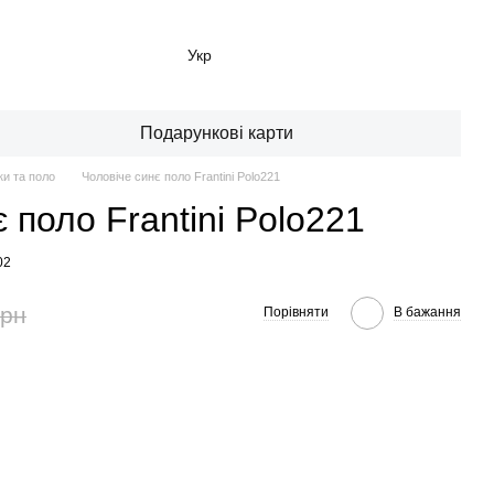
Укр
Подарункові карти
и та поло
Чоловіче синє поло Frantini Polo221
 поло Frantini Polo221
02
грн
Порівняти
В бажання