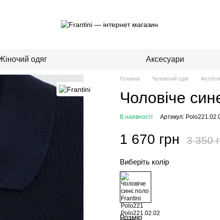
Жіночий одяг
Аксесуари
Головна
Чоловічий одяг
Футболк
Чоловіче синє
В наявності
Артикул: Polo221.02.
1 670 грн
3 350 
Виберіть колір
Розмір