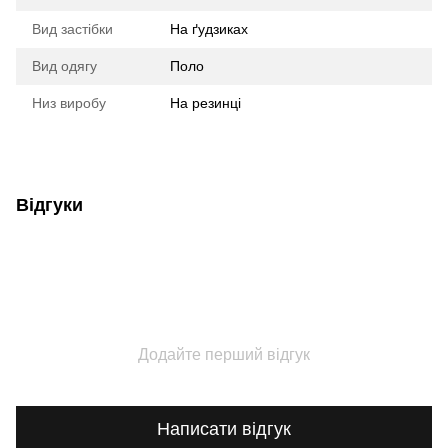
Вид застібки
На ґудзиках
Вид одягу
Поло
Низ виробу
На резинці
Відгуки
Додайте перший відгук
Написати відгук