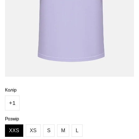
Колір
+1
Розмір
XXS
XS
S
M
L