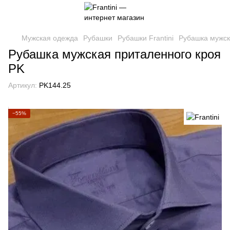
Мужская одежда
Рубашки
Рубашки Frantini
Рубашка мужск
Рубашка мужская приталенного кроя
PK
Артикул:
PK144.25
−55%