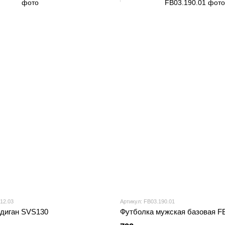
12.03
Артикул: FB03.190.01
диган SVS130
Футболка мужская базовая F