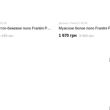
.02.04
Артикул: Polo221.00.00
Мужское светло-бежевое поло Frantini Polo245
Мужское белое поло Frantini 
1 670 грн
3 190 грн
3 350 грн