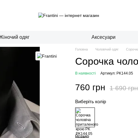
Жіночий одяг
Аксесуари
Головна
Чоловічий одяг
Сорочк
Сорочка чоло
В наявності
Артикул: PK144.05
760 грн
1 690 грн
Виберіть колір
Розмір