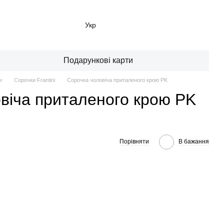
Укр
Подарункові карти
и
Сорочки Frantini
Сорочка чоловіча приталеного крою PK
віча приталеного крою PK
Порівняти
В бажання