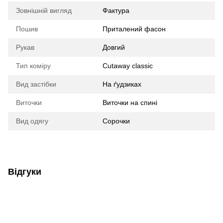
Зовнішній вигляд
Фактура
Пошив
Приталений фасон
Рукав
Довгий
Тип коміру
Cutaway classic
Вид застібки
На ґудзиках
Виточки
Виточки на спині
Вид одягу
Сорочки
Відгуки