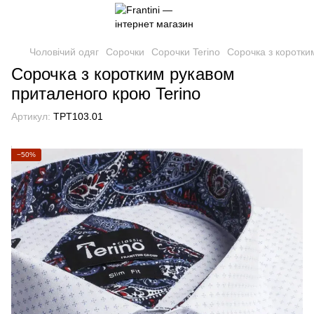
Чоловічий одяг
Сорочки
Сорочки Terino
Сорочка з коротки
Сорочка з коротким рукавом
приталеного крою Terino
Артикул:
TPT103.01
−50%