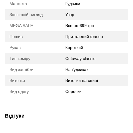
Манжета
Ґудзики
Зовнішній вигляд
Узор
MEGA SALE
Все по 699 грн
Пошив
Приталений фасон
Рукав
Короткий
Тип коміру
Cutaway classic
Вид застібки
На ґудзиках
Виточки
Виточки на спині
Вид одягу
Сорочки
Відгуки