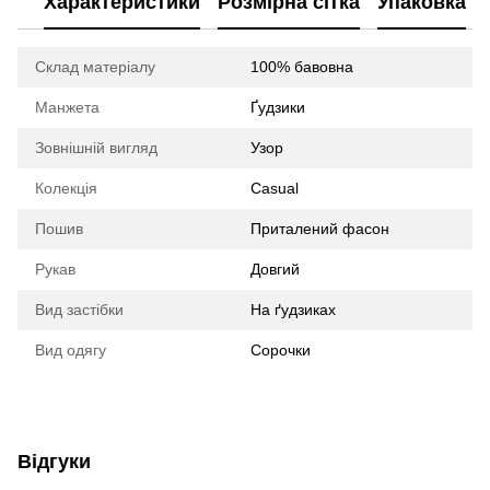
Характеристики
Розмірна сітка
Упаковка
Склад матеріалу
100% бавовна
Манжета
Ґудзики
Зовнішній вигляд
Узор
Колекція
Casual
Пошив
Приталений фасон
Рукав
Довгий
Вид застібки
На ґудзиках
Вид одягу
Сорочки
Відгуки