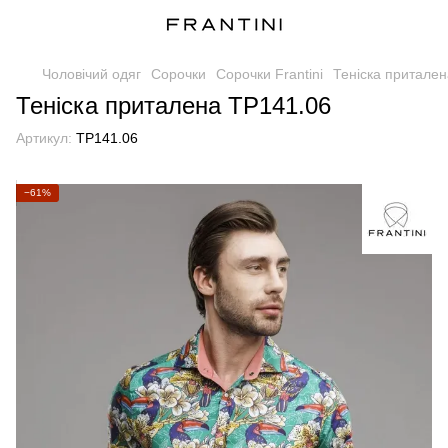
Чоловічий одяг
Сорочки
Сорочки Frantini
Теніска притале
Теніска приталена TP141.06
Артикул:
TP141.06
−61%