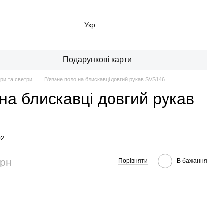
Укр
Подарункові карти
ри та светри
В'язане поло на блискавці довгий рукав SVS146
на блискавці довгий рукав
02
грн
Порівняти
В бажання