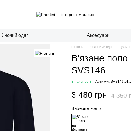
Жіночий одяг
Аксесуари
Головна
Чоловічий одяг
Джемпе
В'язане поло 
SVS146
В наявності
Артикул: SVS146.01.
3 480 грн
4 350 
Виберіть колір