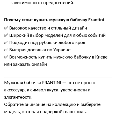
зависимости от предпочтений.
Почему стоит купить мужскую бабочку Frantini
✅
Высокое
качество
и
стильный
дизай
н
✅
Широкий
выбор
моделей
для
любых
событи
й
✅
По
дходит под рубашки любого кроя
✅
Быстрая
доставка
по
Украин
е
✅
Возможность
купить мужскую бабочку в Киеве
или заказать онлайн
Мужская бабочка FRANTINI
— это не просто
аксессуар, а символ вкуса, уверенности и
элегантности.
Обратите внимание на коллекцию и выберите
модель, которая подчеркнёт ваш стиль.