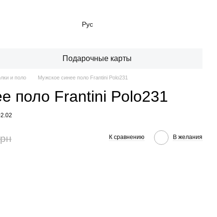
Рус
Подарочные карты
лки и поло
Мужское синее поло Frantini Polo231
е поло Frantini Polo231
02.02
грн
К сравнению
В желания