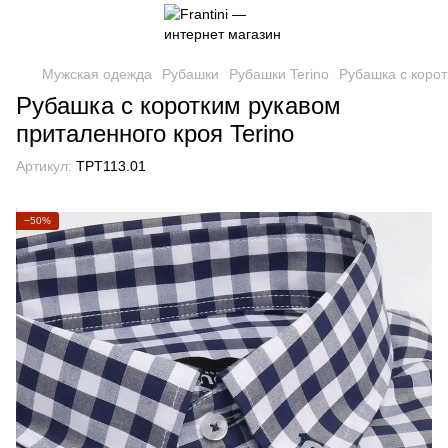
Мужская одежда
Рубашки
Рубашки Terino
Рубашка с корот
Рубашка с коротким рукавом
приталенного кроя Terino
Артикул:
TPT113.01
−50%