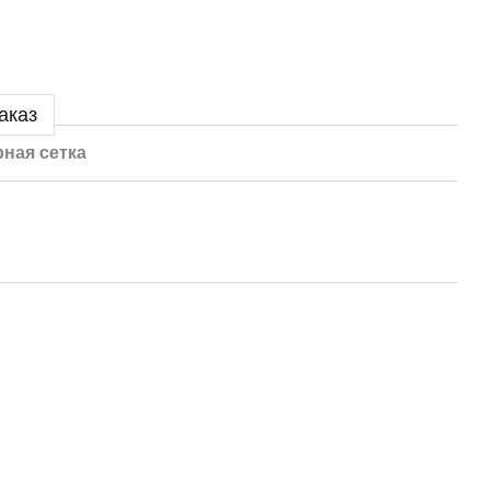
аказ
ная сетка