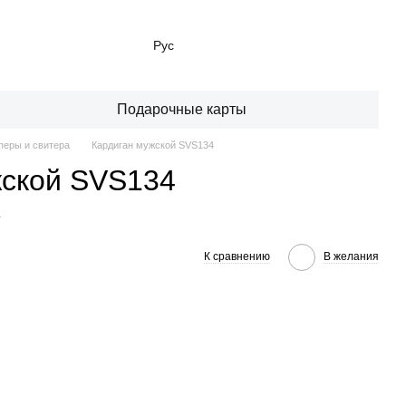
Рус
Подарочные карты
еры и свитера
Кардиган мужской SVS134
жской SVS134
4
К сравнению
В желания