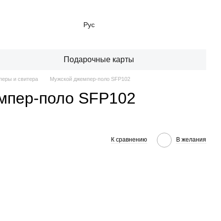
Рус
Подарочные карты
еры и свитера
Мужской джемпер-поло SFP102
мпер-поло SFP102
К сравнению
В желания