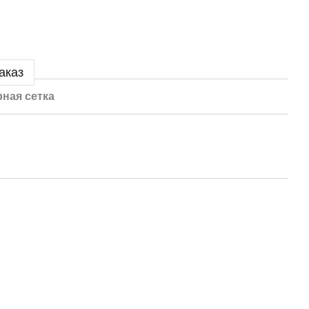
аказ
ная сетка