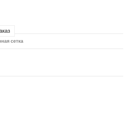
аказ
ная сетка