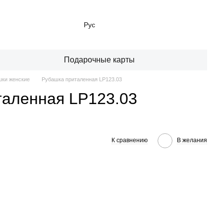
Рус
Подарочные карты
ки женские
Рубашка приталенная LP123.03
таленная LP123.03
К сравнению
В желания