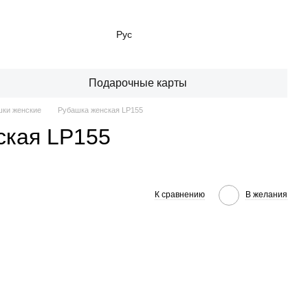
Рус
Подарочные карты
ки женские
Рубашка женская LP155
ская LP155
К сравнению
В желания