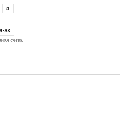
XL
аказ
ная сетка