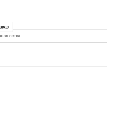
аказ
ная сетка