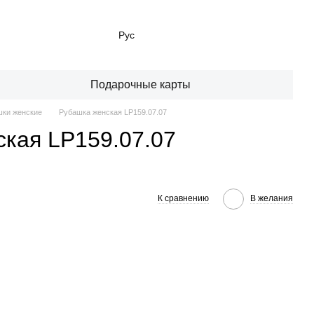
Рус
Подарочные карты
ки женские
Рубашка женская LP159.07.07
кая LP159.07.07
К сравнению
В желания