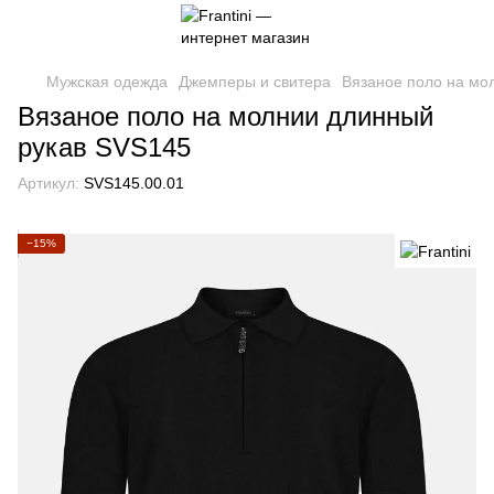
Мужская одежда
Джемперы и свитера
Вязаное поло на мо
Вязаное поло на молнии длинный
рукав SVS145
Артикул:
SVS145.00.01
−15%