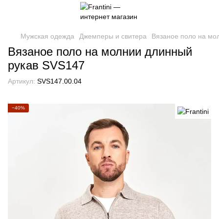
Мужская одежда
Джемперы и свитера
Вязаное поло на мо
Вязаное поло на молнии длинный
рукав SVS147
Артикул:
SVS147.00.04
−40%